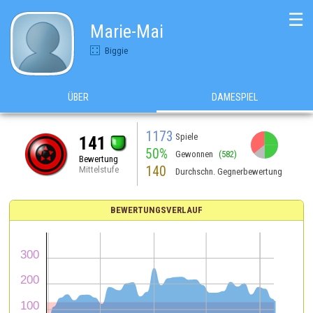
☰
Marie-Mai
Biggie
ÜBER
DAMESPIEL
1173
Spiele
141
50%
Gewonnen
(582)
Bewertung
140
Mittelstufe
Durchschn. Gegnerbewertung
BEWERTUNGSVERLAUF