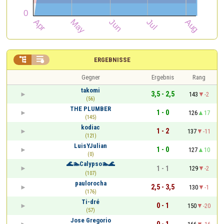


ERGEBNISSE
Gegner
Ergebnis
Rang
takomi
3,5 - 2,5
143
-2
(56)
THE PLUMBER
1 - 0
126
17
(145)
kodiac
1 - 2
137
-11
(121)
LuisYJulian
1 - 0
127
10
(0)
🌊🏊Calypso🏊🌊
1 - 1
129
-2
(107)
paulorocha
2,5 - 3,5
130
-1
(176)
Ti-dré
0 - 1
150
-20
(57)
Jose Gregorio