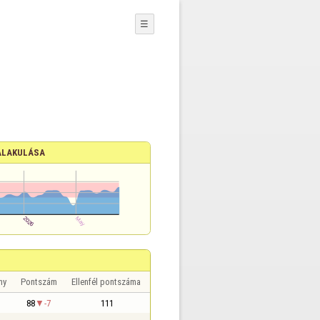
☰
ALAKULÁSA
ny
Pontszám
Ellenfél pontszáma
88
-7
111