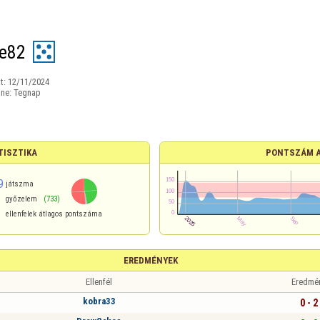
e82
t:
12/11/2024
ine:
Tegnap
TISZTIKA
PONTSZÁM 
9
játszma
győzelem
(733)
ellenfelek átlagos pontszáma
EREDMÉNYEK
Ellenfél
Eredmé
kobra33
0 - 2