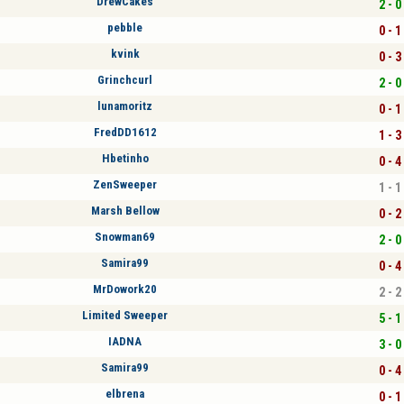
DrewCakes
2 - 0
pebble
0 - 1
kvink
0 - 3
Grinchcurl
2 - 0
lunamoritz
0 - 1
FredDD1612
1 - 3
Hbetinho
0 - 4
ZenSweeper
1 - 1
Marsh Bellow
0 - 2
Snowman69
2 - 0
Samira99
0 - 4
MrDowork20
2 - 2
Limited Sweeper
5 - 1
IADNA
3 - 0
Samira99
0 - 4
elbrena
0 - 1