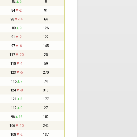
82
6
0
84
-2
91
98
-14
64
89
9
126
91
-2
122
97
-6
145
117
-20
25
118
-1
59
123
-5
270
116
7
74
124
-8
313
121
3
177
112
9
27
96
16
182
106
-10
242
108
-2
137