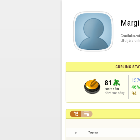
Margi
Csatlakozot
Utoljára onl
CURLING STA
157
81
46%
pontszám
94
Középmezőny


Tegnap