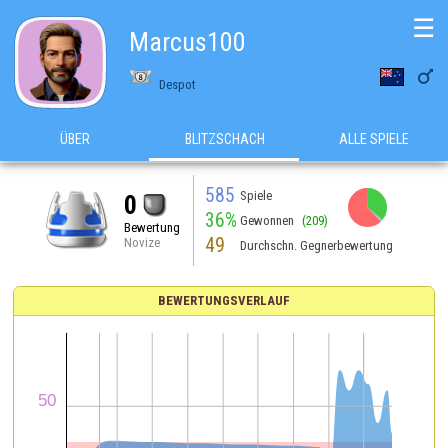
☰
Marcus100

Despot
ÜBER
BLITZSCHACH
ALLE SPIELE
585
Spiele
0
36%
Gewonnen
(209)
Bewertung
49
Novize
Durchschn. Gegnerbewertung
BEWERTUNGSVERLAUF