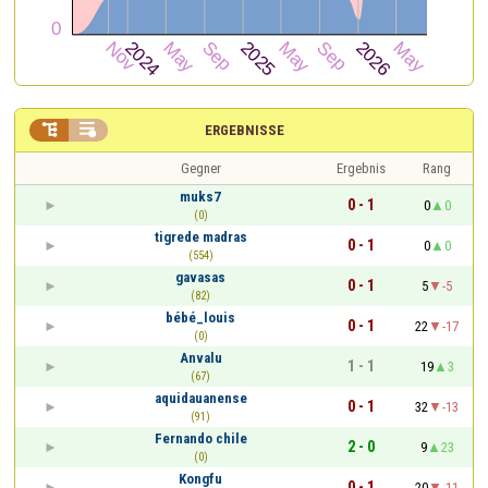


ERGEBNISSE
Gegner
Ergebnis
Rang
muks7
0 - 1
0
0
(0)
tigrede madras
0 - 1
0
0
(554)
gavasas
0 - 1
5
-5
(82)
bébé_louis
0 - 1
22
-17
(0)
Anvalu
1 - 1
19
3
(67)
aquidauanense
0 - 1
32
-13
(91)
Fernando chile
2 - 0
9
23
(0)
Kongfu
0 - 1
20
-11