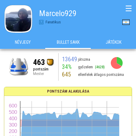
☰
Marcelo929
Fanatikus
NÉVJEGY
BULLET SAKK
JÁTÉKOK
13649
játszma
463
34%
győzelem
(4628)
pontszám
645
Mester
ellenfelek átlagos pontszáma
PONTSZÁM ALAKULÁSA