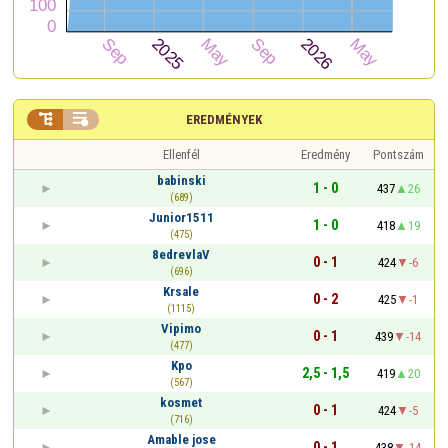


EREDMÉNYEK
Ellenfél
Eredmény
Pontszám
babinski
1 - 0
437
26
(689)
Junior1511
1 - 0
418
19
(475)
8edrevlaV
0 - 1
424
-6
(696)
Krsale
0 - 2
425
-1
(1115)
Vipimo
0 - 1
439
-14
(477)
Kpo
2,5 - 1,5
419
20
(567)
kosmet
0 - 1
424
-5
(716)
Amable jose
0 - 1
438
-14