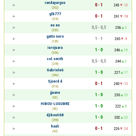
randayargos
0 - 1
243
-13
(302)
glb777
0 - 1
261
-18
(214)
eu eu
0,5 - 0,5
256
5
(359)
gatto nero
1 - 1
265
-9
(129)
iurojuara
1 - 0
246
19
(306)
col.smith
0,5 - 0,5
244
2
(278)
Gabriele6
1 - 0
227
17
(246)
Sjoerd d
0 - 1
240
-13
(316)
jjuane
1 - 0
230
10
(93)
HIBOU-LUGUBRE
1 - 0
222
8
(43)
djibouti68
1 - 0
202
20
(298)
kaali
0 - 1
226
-24
(42)