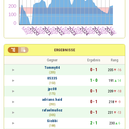


ERGEBNISSE
Gegner
Ergebnis
Rang
Tommy84
0 - 1
205
-16
(205)
05335
1 - 0
191
14
(150)
jpc08
0 - 1
209
-18
(175)
adriano.haid
0 - 1
218
-9
(393)
rafaelmuñoz
0 - 1
231
-13
(305)
Giobbi
2 - 1
230
6
(188)