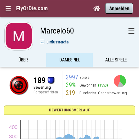
FlyOrDie.com


Anmelden
Marcelo60
☰
Einflussreiche
ÜBER
DAMESPIEL
ALLE SPIELE
3997
Spiele
189
39%
Gewonnen
(1553)
Bewertung
219
Fortgeschritten
Durchschn. Gegnerbewertung
BEWERTUNGSVERLAUF