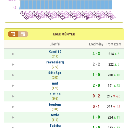


EREDMÉNYEK
Ellenfél
Eredmény
Pontszám
Kamil10
4 - 3
214
5
(219)
reversierg
2 - 2
222
5
(277)
0dteSpx
1 - 0
238
18
(285)
mut
2 - 0
191
23
(173)
platine
0 - 2
217
-26
(191)
bontem
0 - 1
235
-13
(301)
tevie
1 - 0
224
11
(119)
Tubiba
1 - 0
212
12