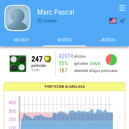
☰
Marc Pascal

Fod-Isten
NÉVJEGY
REVERZI
JÁTÉKOK
42974
játszma
247
55%
győzelem
(23425)
pontszám
187
Szaki
ellenfelek átlagos pontszáma
PONTSZÁM ALAKULÁSA