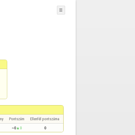
☰
ny
Pontszám
Ellenfél pontszáma
~0
0
0