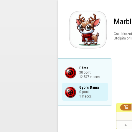
Marbl
Csatlakozot
Utoljára onl
Dáma

30 pont

12 547 meccs
Gyors Dáma

0 pont

1 meccs
