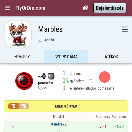
FlyOrDie.com


Bejelentkezés
Marbles
☰
Addikt
NÉVJEGY
GYORS DÁMA
JÁTÉKOK
1
játszma
~0
0%
győzelem
(0)
pontszám
0
Újonc
ellenfelek átlagos pontszáma


EREDMÉNYEK
Ellenfél
Eredmény
Pontszám
MandrakE
0 - 1
~0
0
(0)