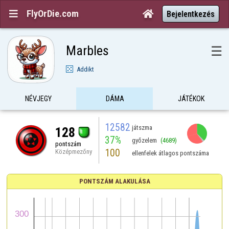
FlyOrDie.com


Bejelentkezés
Marbles
☰
Addikt
NÉVJEGY
DÁMA
JÁTÉKOK
12582
játszma
128
37%
győzelem
(4689)
pontszám
100
Középmezőny
ellenfelek átlagos pontszáma
PONTSZÁM ALAKULÁSA