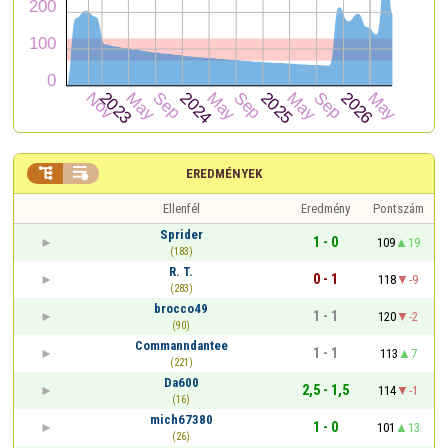


EREDMÉNYEK
Ellenfél
Eredmény
Pontszám
Sprider
1 - 0
109
19
(183)
R. T.
0 - 1
118
-9
(283)
brocco49
1 - 1
120
-2
(90)
Commanndantee
1 - 1
113
7
(221)
Da600
2,5 - 1,5
114
-1
(16)
mich67380
1 - 0
101
13
(26)