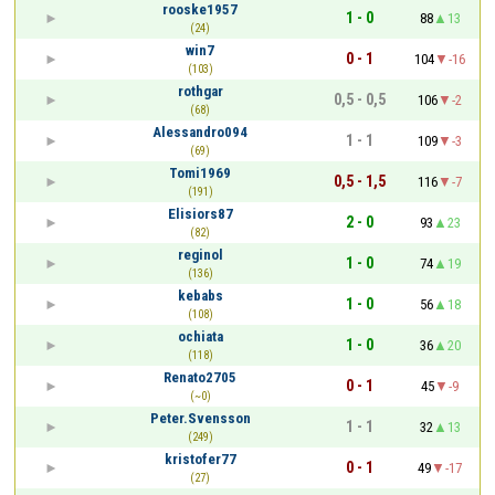
rooske1957
1 - 0
88
13
(24)
win7
0 - 1
104
-16
(103)
rothgar
0,5 - 0,5
106
-2
(68)
Alessandro094
1 - 1
109
-3
(69)
Tomi1969
0,5 - 1,5
116
-7
(191)
Elisiors87
2 - 0
93
23
(82)
reginol
1 - 0
74
19
(136)
kebabs
1 - 0
56
18
(108)
ochiata
1 - 0
36
20
(118)
Renato2705
0 - 1
45
-9
(~0)
Peter.Svensson
1 - 1
32
13
(249)
kristofer77
0 - 1
49
-17
(27)