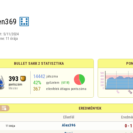
en369
t:
5/11/2024
ine:
11 órája
BULLET SAKK 2 STATISZTIKA
PON
14442
játszma
393
42%
győzelem
(6118)
pontszám
367
Mester
ellenfelek átlagos pontszáma

EREDMÉNYEK
Ellenfél
Eredmé
Alex396
0 - 1
11 órája