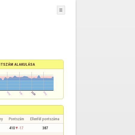
☰
TSZÁM ALAKULÁSA
ny
Pontszám
Ellenfél pontszáma
410
-17
387