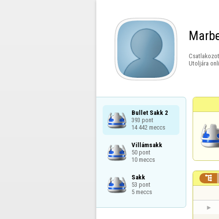
Marb
Csatlakozot
Utoljára onl
Bullet Sakk 2

393 pont

14 442 meccs
Villámsakk

50 pont

10 meccs
Sakk


53 pont

5 meccs