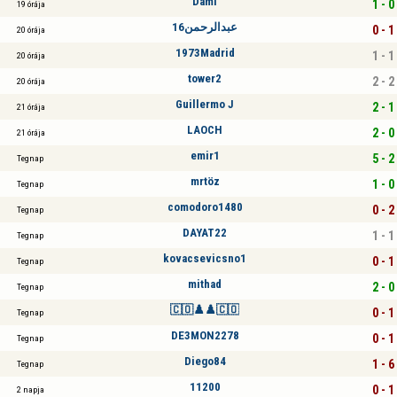
Dami
1 - 0
19 órája
عبدالرحمن16
0 - 1
20 órája
1973Madrid
1 - 1
20 órája
tower2
2 - 2
20 órája
Guillermo J
2 - 1
21 órája
LAOCH
2 - 0
21 órája
emir1
5 - 2
Tegnap
mrtöz
1 - 0
Tegnap
comodoro1480
0 - 2
Tegnap
DAYAT22
1 - 1
Tegnap
kovacsevicsno1
0 - 1
Tegnap
mithad
2 - 0
Tegnap
🇨🇴♟️♟️🇨🇴
0 - 1
Tegnap
DE3MON2278
0 - 1
Tegnap
Diego84
1 - 6
Tegnap
11200
0 - 1
2 napja