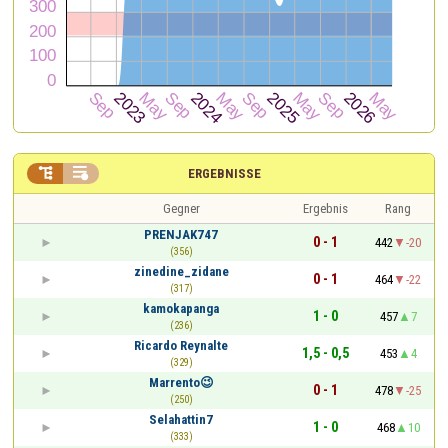


ERGEBNISSE
Gegner
Ergebnis
Rang
PRENJAK747
0 - 1
442
-20
(356)
zinedine_zidane
0 - 1
464
-22
(317)
kamokapanga
1 - 0
457
7
(236)
Ricardo Reynalte
1,5 - 0,5
453
4
(329)
Marrento😉
0 - 1
478
-25
(250)
Selahattin7
1 - 0
468
10
(333)