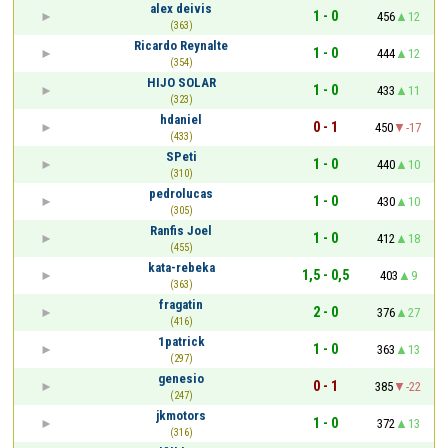
alex deivis
1 - 0
456
12
(363)
Ricardo Reynalte
1 - 0
444
12
(354)
HIJO SOLAR
1 - 0
433
11
(323)
hdaniel
0 - 1
450
-17
(433)
SPeti
1 - 0
440
10
(310)
pedrolucas
1 - 0
430
10
(305)
Ranfis Joel
1 - 0
412
18
(455)
kata-rebeka
1,5 - 0,5
403
9
(363)
fragatin
2 - 0
376
27
(416)
1patrick
1 - 0
363
13
(297)
genesio
0 - 1
385
-22
(247)
jkmotors
1 - 0
372
13
(316)