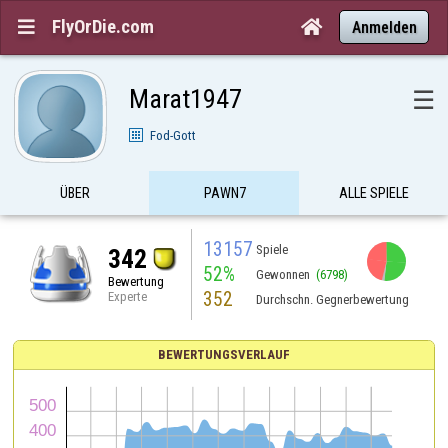
FlyOrDie.com


Anmelden
Marat1947
☰
Fod-Gott
ÜBER
PAWN7
ALLE SPIELE
13157
Spiele
342
52%
Gewonnen
(6798)
Bewertung
352
Experte
Durchschn. Gegnerbewertung
BEWERTUNGSVERLAUF