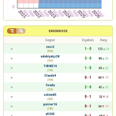


ERGEBNISSE
Gegner
Ergebnis
Rang
zeci2
1 - 0
125
26
(396)
edebiyatçı38
3 - 0
89
36
(195)
TIBIKE10
1 - 0
69
20
(159)
Claude9
0 - 1
80
-11
(198)
livada
2 - 0
45
35
(210)
solom85
0 - 1
53
-8
(234)
poirier16
0 - 1
64
-11
(185)
ali365
0 - 1
68
-4