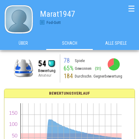
☰
Marat1947
Fod-Gott
ÜBER
SCHACH
ALLE SPIELE
78
Spiele
54
65%
Gewonnen
(51)
Bewertung
184
Amateur
Durchschn. Gegnerbewertung
BEWERTUNGSVERLAUF