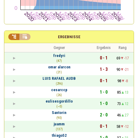


ERGEBNISSE
Gegner
Ergebnis
Rang
fredyri
0 - 1
69
-17
(47)
omar alarcon
1 - 3
90
-21
(21)
LUIS RAFAEL AUDB
0 - 1
98
-8
(296)
cesarccp
1 - 0
85
13
(26)
eulisesgordillo
1 - 0
73
12
(~0)
Santorin
2 - 0
46
27
(90)
juamm
0 - 1
58
-12
(137)
thiago52
1 - 0
37
21