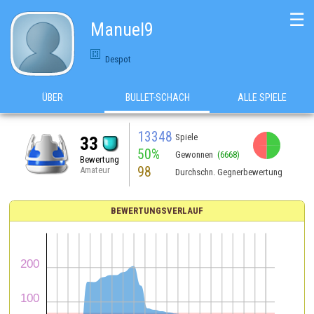
☰
Manuel9
Despot
ÜBER
BULLET-SCHACH
ALLE SPIELE
13348
Spiele
33
50%
Gewonnen
(6668)
Bewertung
98
Amateur
Durchschn. Gegnerbewertung
BEWERTUNGSVERLAUF