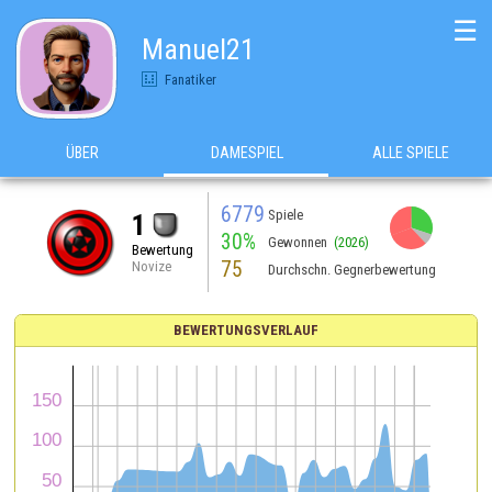
☰
Manuel21
Fanatiker
ÜBER
DAMESPIEL
ALLE SPIELE
6779
Spiele
1
30%
Gewonnen
(2026)
Bewertung
75
Novize
Durchschn. Gegnerbewertung
BEWERTUNGSVERLAUF