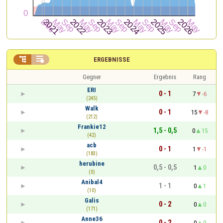


ERGEBNISSE
Gegner
Ergebnis
Rang
ERI
0 - 1
7
-6
(245)
Walk
0 - 1
15
-8
(212)
Frankie12
1,5 - 0,5
0
15
(42)
acb
0 - 1
1
-1
(183)
herubine
0,5 - 0,5
1
0
(0)
Anibal4
1 - 1
0
1
(10)
Galis
0 - 2
0
0
(171)
Anne36
0 - 2
0
0