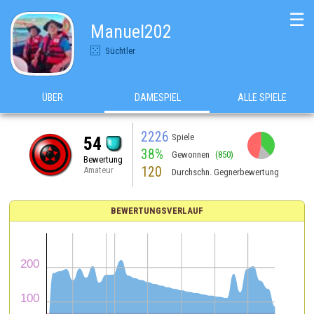
☰
Manuel202
Süchtler
ÜBER
DAMESPIEL
ALLE SPIELE
2226
Spiele
54
38%
Gewonnen
(850)
Bewertung
120
Amateur
Durchschn. Gegnerbewertung
BEWERTUNGSVERLAUF