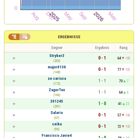


ERGEBNISSE
Gegner
Ergebnis
Rang
Stryker3
0 - 1
64
-10
(202)
major0130
0 - 1
77
-13
(148)
ze carioca
1 - 1
70
7
(172)
ZagorTex
1 - 1
64
6
(146)
201245
1 - 0
41
23
(201)
Salario
0 - 1
57
-16
(67)
ceika
0 - 1
72
-15
(90)
Francisco Javie4
1 - 0
56
16