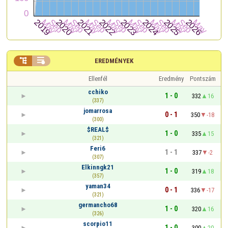


EREDMÉNYEK
Ellenfél
Eredmény
Pontszám
cchiko
1 - 0
332
16
(337)
jomarrosa
0 - 1
350
-18
(300)
$REAL$
1 - 0
335
15
(321)
Feri6
1 - 1
337
-2
(307)
Elkinngk21
1 - 0
319
18
(357)
yaman34
0 - 1
336
-17
(321)
germancho68
1 - 0
320
16
(326)
scorpio11
1 - 0
300
20