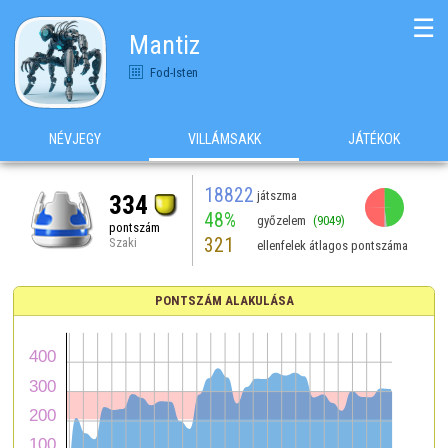
☰
Mantiz
Fod-Isten
NÉVJEGY
VILLÁMSAKK
JÁTÉKOK
18822
játszma
334
48%
győzelem
(9049)
pontszám
321
Szaki
ellenfelek átlagos pontszáma
PONTSZÁM ALAKULÁSA