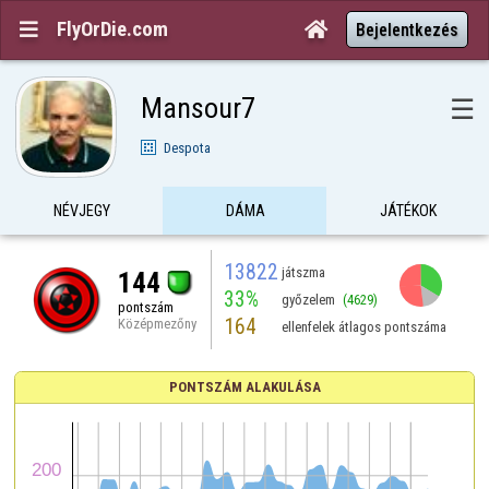
FlyOrDie.com


Bejelentkezés
Mansour7
☰
Despota
NÉVJEGY
DÁMA
JÁTÉKOK
13822
játszma
144
33%
győzelem
(4629)
pontszám
164
Középmezőny
ellenfelek átlagos pontszáma
PONTSZÁM ALAKULÁSA