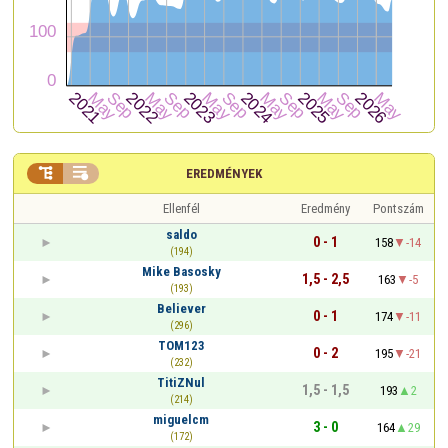


EREDMÉNYEK
Ellenfél
Eredmény
Pontszám
saldo
0 - 1
158
-14
(194)
Mike Basosky
1,5 - 2,5
163
-5
(193)
Believer
0 - 1
174
-11
(296)
TOM123
0 - 2
195
-21
(232)
TitiZNul
1,5 - 1,5
193
2
(214)
miguelcm
3 - 0
164
29
(172)