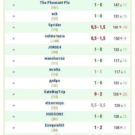
The Pheasant Plu
1 - 0
147
17
(161)
acb
1 - 0
131
16
(127)
Sprider
0,5 - 1,5
141
-10
(172)
selmo tasia
0,5 - 1,5
150
-9
(~188)
JORGE4
1 - 0
133
17
(148)
manolocruz
1 - 0
117
16
(111)
mrotto
1 - 1
117
0
(116)
добро
1 - 0
101
16
(101)
GateWayTrip
0 - 2
126
-25
(116)
elzorrosys
0,5 - 0,5
126
0
(130)
HUDSON2
1 - 0
103
23
(261)
Ezequiel63
1 - 2
104
-1
(204)