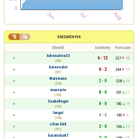


EREDMÉNYEK
Ellenfél
Eredmény
Pontszám
Adrenaline23
6 - 12
227
-12
(209)
barevsalut
0 - 2
244
-17
(231)
Watzmann
2 - 0
228
16
(218)
mansarte
8 - 0
201
27
(194)
Snakefinger
4 - 0
182
19
(134)
langel
4 - 4
183
-1
(168)
cihan kkk
2 - 0
166
17
(191)
baratinha87
2 - 0
148
18