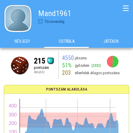
☰
Mand1961
Törzsvendég
NÉVJEGY
OSTÁBLA
JÁTÉKOK
4550
játszma
215
51%
győzelem
(2332)
pontszám
203
Amatőr
ellenfelek átlagos pontszáma
PONTSZÁM ALAKULÁSA