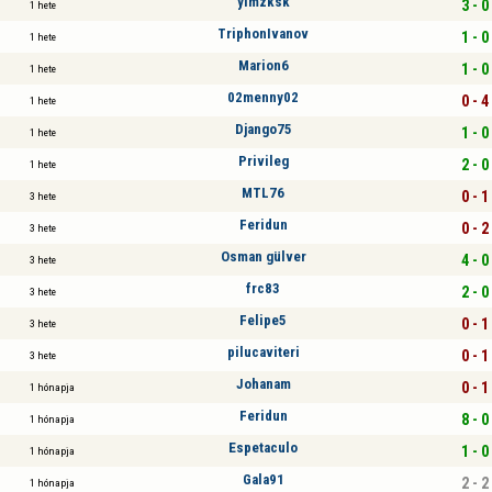
ylmzksk
3 - 0
1 hete
TriphonIvanov
1 - 0
1 hete
Marion6
1 - 0
1 hete
02menny02
0 - 4
1 hete
Django75
1 - 0
1 hete
Privileg
2 - 0
1 hete
MTL76
0 - 1
3 hete
Feridun
0 - 2
3 hete
Osman gülver
4 - 0
3 hete
frc83
2 - 0
3 hete
Felipe5
0 - 1
3 hete
pilucaviteri
0 - 1
3 hete
Johanam
0 - 1
1 hónapja
Feridun
8 - 0
1 hónapja
Espetaculo
1 - 0
1 hónapja
Gala91
2 - 2
1 hónapja