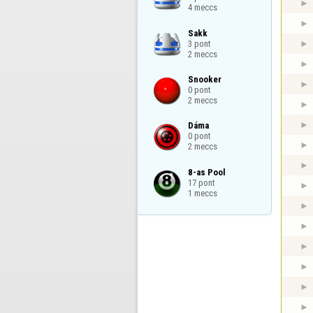
4 meccs
Sakk

3 pont

2 meccs
Snooker

0 pont

2 meccs
Dáma

0 pont

2 meccs
8-as Pool

17 pont

1 meccs