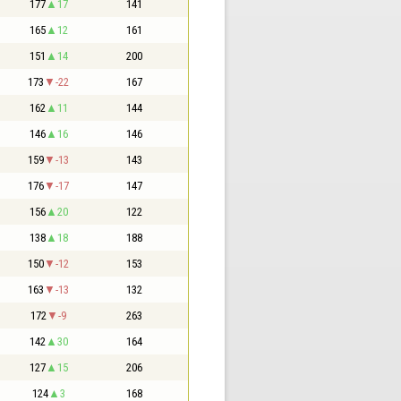
177
17
141
165
12
161
151
14
200
173
-22
167
162
11
144
146
16
146
159
-13
143
176
-17
147
156
20
122
138
18
188
150
-12
153
163
-13
132
172
-9
263
142
30
164
127
15
206
124
3
168