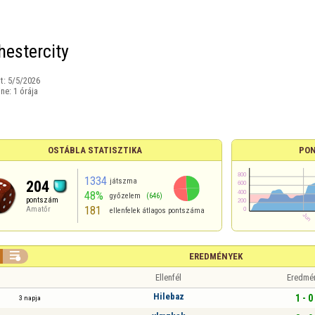
estercity
t:
5/5/2026
ine:
1 órája
OSTÁBLA STATISZTIKA
PON
1334
játszma
204
48%
győzelem
(646)
pontszám
181
Amatőr
ellenfelek átlagos pontszáma

EREDMÉNYEK
Ellenfél
Eredmé
Hilebaz
1 - 0
3 napja