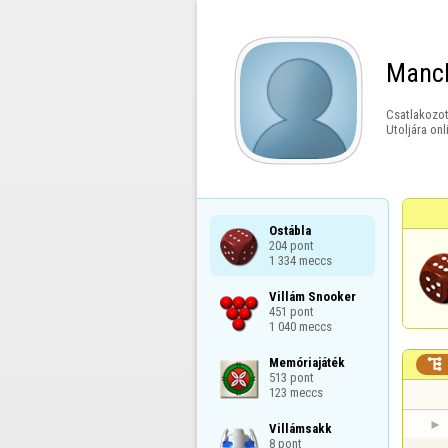
Manch
Csatlakozot
Utoljára onl
Ostábla

204 pont

1 334 meccs
Villám Snooker

451 pont

1 040 meccs
Memóriajáték


513 pont

123 meccs
Villámsakk

8 pont
