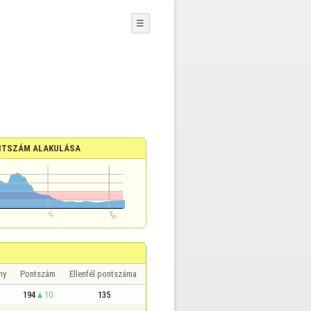
☰
TSZÁM ALAKULÁSA
ny
Pontszám
Ellenfél pontszáma
194
10
135