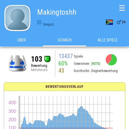
☰
Makingtoshh

39
Despot
ÜBER
SCHACH
ALLE SPIELE
13437
Spiele
103
60%
Gewonnen
(8070)
Bewertung
43
Mittelstufe
Durchschn. Gegnerbewertung
BEWERTUNGSVERLAUF