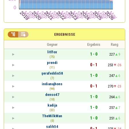


ERGEBNISSE
Gegner
Ergebnis
Rang
litlfox
1 - 0
227
9
(75)
prendi
0 - 1
253
-26
(11)
şerafeddin58
1 - 0
247
6
(7)
indianajhons
0 - 1
270
-23
(98)
denso47
1 - 0
264
6
(18)
kadija
1 - 0
257
7
(33)
TheMilkMan
1 - 0
251
6
(0)
salih54
0 - 1
275
-24