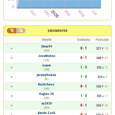


EREDMÉNYEK
Ellenfél
Eredmény
Pontszám
Omar59
0 - 1
327
-15
(342)
JoseMolino
0 - 1
348
-21
(229)
ivanm
1 - 0
335
13
(268)
jeremyhuaraz
1 - 0
329
6
(83)
Rockchess.
0 - 1
350
-21
(243)
Eagles-30
1 - 0
333
17
(349)
az2020
0 - 1
355
-22
(230)
Kende Zsolt
0 - 1
373
-18