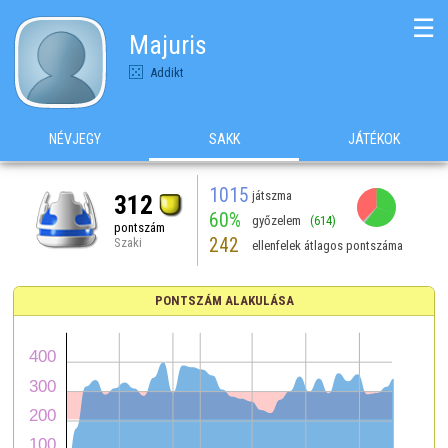
☰
Majuris
Addikt
NÉVJEGY
SAKK
JÁTÉKOK
1015
játszma
312
60%
győzelem
(614)
pontszám
242
Szaki
ellenfelek átlagos pontszáma
PONTSZÁM ALAKULÁSA