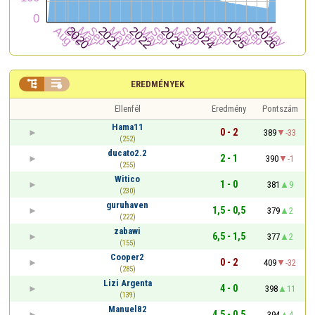


EREDMÉNYEK
Ellenfél
Eredmény
Pontszám
Hama11
0 - 2
389
-33
(252)
ducato2.2
2 - 1
390
-1
(255)
Witico
1 - 0
381
9
(230)
guruhaven
1,5 - 0,5
379
2
(222)
zabawi
6,5 - 1,5
377
2
(155)
Cooper2
0 - 2
409
-32
(285)
Lizi Argenta
4 - 0
398
11
(139)
Manuel82
4,5 - 0,5
394
4