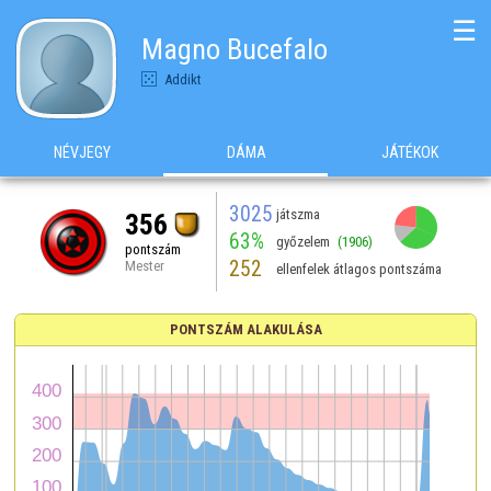
☰
Magno Bucefalo
Addikt
NÉVJEGY
DÁMA
JÁTÉKOK
3025
játszma
356
63%
győzelem
(1906)
pontszám
252
Mester
ellenfelek átlagos pontszáma
PONTSZÁM ALAKULÁSA