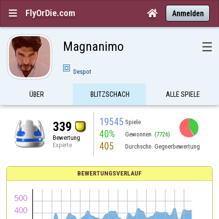
FlyOrDie.com


Anmelden
Magnanimo
☰
Despot
ÜBER
BLITZSCHACH
ALLE SPIELE
19545
Spiele
339
40%
Gewonnen
(7726)
Bewertung
405
Experte
Durchschn. Gegnerbewertung
BEWERTUNGSVERLAUF