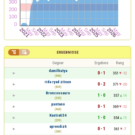


ERGEBNISSE
Gegner
Ergebnis
Rang
damilkutya
0 - 1
351
-12
(446)
rida ryad zitoun
0 - 2
371
-20
(434)
Broncossauro
1 - 0
357
14
(305)
puntano
0 - 1
369
-12
(464)
Kastrati34
1 - 0
354
15
(339)
aprendiz6
0 - 1
361
-7
(569)