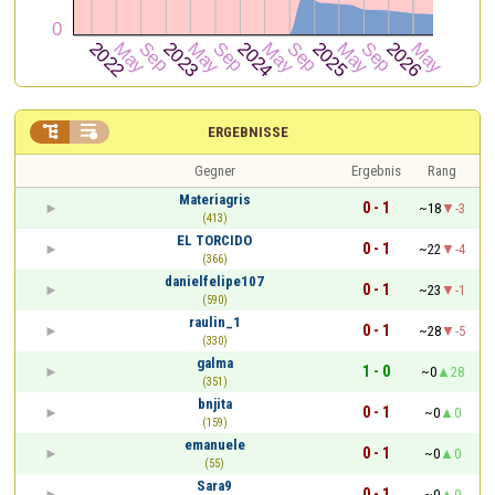


ERGEBNISSE
Gegner
Ergebnis
Rang
Materiagris
0 - 1
~18
-3
(413)
EL TORCIDO
0 - 1
~22
-4
(366)
danielfelipe107
0 - 1
~23
-1
(590)
raulin_1
0 - 1
~28
-5
(330)
galma
1 - 0
~0
28
(351)
bnjita
0 - 1
~0
0
(159)
emanuele
0 - 1
~0
0
(55)
Sara9
0 - 1
~0
0