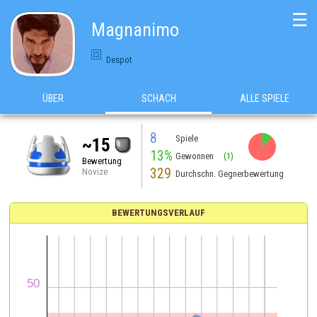
☰
Magnanimo
Despot
ÜBER
SCHACH
ALLE SPIELE
8
Spiele
~15
13%
Gewonnen
(1)
Bewertung
329
Novize
Durchschn. Gegnerbewertung
BEWERTUNGSVERLAUF