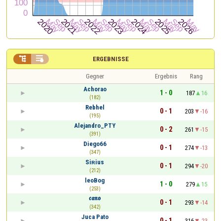


ERGEBNISSE
Gegner
Ergebnis
Rang
Achorao
1 - 0
187
16
(182)
Rebhel
0 - 1
203
-16
(195)
Alejandro_PTY
0 - 2
261
-15
(391)
Diego66
0 - 1
274
-13
(347)
Siʀius
0 - 1
294
-20
(212)
leoBog
1 - 0
279
15
(253)
𝖈𝖆𝖓𝖔
0 - 1
293
-14
(342)
Juca Pato
0 - 1
316
-23