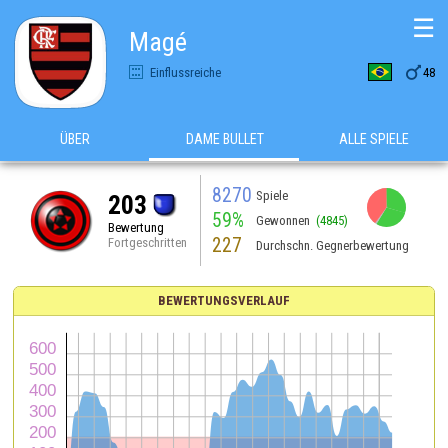
☰
Magé

Einflussreiche
48
ÜBER
DAME BULLET
ALLE SPIELE
8270
Spiele
203
59%
Gewonnen
(4845)
Bewertung
227
Fortgeschritten
Durchschn. Gegnerbewertung
BEWERTUNGSVERLAUF