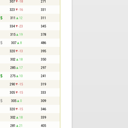
307
-18
271
323
-16
331
,5
311
12
311
334
-23
345
315
19
378
,5
307
8
486
320
-13
395
302
18
350
285
17
297
,5
275
10
241
290
-15
319
305
-15
333
,5
305
0
309
320
-15
346
302
18
339
281
21
405