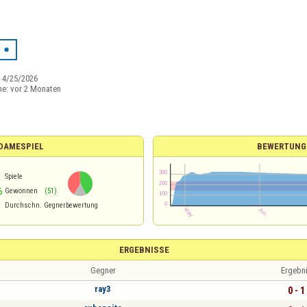
:
4/25/2026
ne:
vor 2 Monaten
 DAMESPIEL
BEWERTUNG
1
Spiele
%
Gewonnen
(51)
5
Durchschn. Gegnerbewertung
ERGEBNISSE
Gegner
Ergebn
ray3
0 - 1