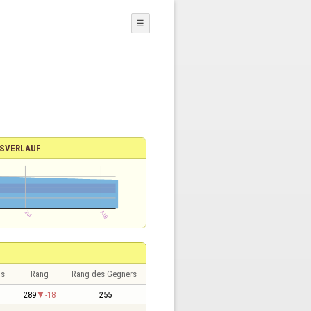
☰
SVERLAUF
is
Rang
Rang des Gegners
289
-18
255