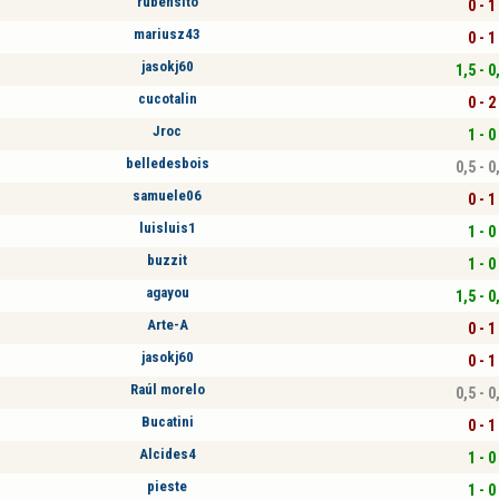
rubensito
0 - 1
mariusz43
0 - 1
jasokj60
1,5 - 0
cucotalin
0 - 2
Jroc
1 - 0
belledesbois
0,5 - 0
samuele06
0 - 1
luisluis1
1 - 0
buzzit
1 - 0
agayou
1,5 - 0
Arte-A
0 - 1
jasokj60
0 - 1
Raúl morelo
0,5 - 0
Bucatini
0 - 1
Alcides4
1 - 0
pieste
1 - 0