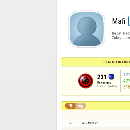
Mafi
Beigetreten
Zuletzt onli
STATISTIK FÜR
12
231
42
Bewertung
31
Fortgeschritten


vor 2 Monaten