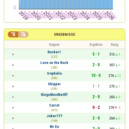


ERGEBNISSE
Gegner
Ergebnis
Rang
Rocker1
5 - 1
313
4
(127)
Love on the Rock
2 - 0
307
6
(203)
tropkalia
10 - 0
274
33
(349)
Skipper
1 - 1
273
1
(309)
RingsMustBeOff
2 - 0
265
8
(264)
Carrot
0 - 2
270
-5
(415)
Joker777
2 - 0
264
6
(198)
Mr Ee
2 - 0
263
1