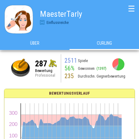
☰
MaesterTarly
Einflussreiche
ÜBER
CURLING
2511
Spiele
287
56%
Gewonnen
(1397)
Bewertung
235
Professional
Durchschn. Gegnerbewertung
BEWERTUNGSVERLAUF