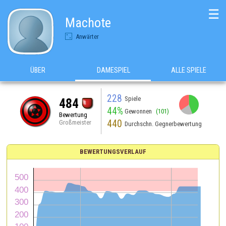
☰
Machote
Anwärter
ÜBER
DAMESPIEL
ALLE SPIELE
228
Spiele
484
44%
Gewonnen
(101)
Bewertung
440
Großmeister
Durchschn. Gegnerbewertung
BEWERTUNGSVERLAUF