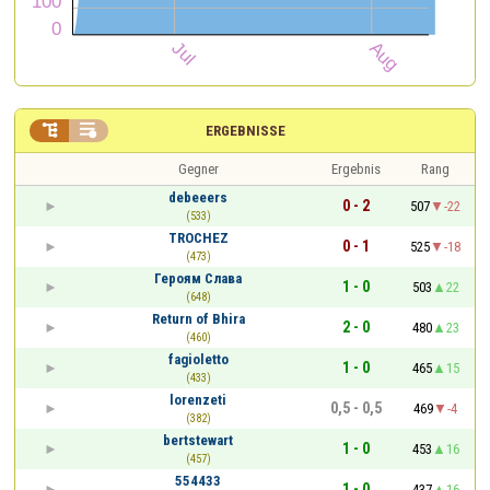


ERGEBNISSE
Gegner
Ergebnis
Rang
debeeers
0 - 2
507
-22
(533)
TROCHEZ
0 - 1
525
-18
(473)
Героям Слава
1 - 0
503
22
(648)
Return of Bhira
2 - 0
480
23
(460)
fagioletto
1 - 0
465
15
(433)
lorenzeti
0,5 - 0,5
469
-4
(382)
bertstewart
1 - 0
453
16
(457)
554433
1 - 0
437
16