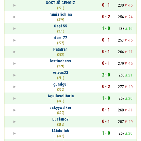
GÖKTUĞ CENGİZ
0 - 1
230
-16
(221)
ramizlichina
0 - 2
254
-24
(249)
Cepi 55
1 - 0
238
16
(231)
dami77
0 - 1
253
-15
(277)
Patatran
0 - 1
264
-11
(383)
lostinchess
0 - 1
279
-15
(299)
vitvas23
2 - 0
258
21
(211)
gundgul
0 - 2
277
-19
(350)
Aguilasolitaria
1 - 0
257
20
(346)
sskyywalker
0 - 1
268
-11
(390)
Luciano9
0 - 1
287
-19
(215)
lAbdullah
1 - 0
267
20
(348)