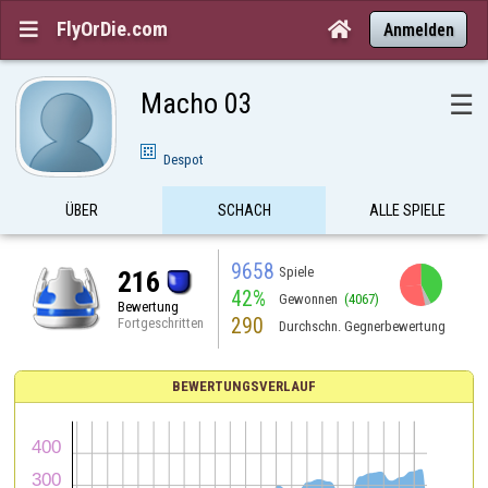
FlyOrDie.com


Anmelden
Macho 03
☰
Despot
ÜBER
SCHACH
ALLE SPIELE
9658
Spiele
216
42%
Gewonnen
(4067)
Bewertung
290
Fortgeschritten
Durchschn. Gegnerbewertung
BEWERTUNGSVERLAUF