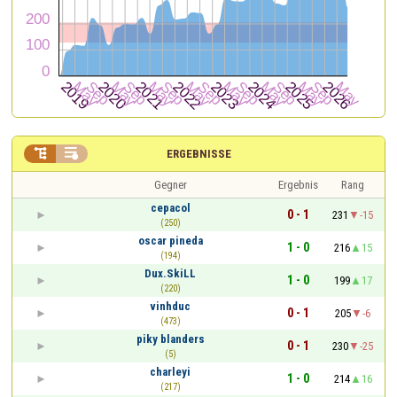


ERGEBNISSE
Gegner
Ergebnis
Rang
cepacol
0 - 1
231
-15
(250)
oscar pineda
1 - 0
216
15
(194)
Dux.SkiLL
1 - 0
199
17
(220)
vinhduc
0 - 1
205
-6
(473)
piky blanders
0 - 1
230
-25
(5)
charleyi
1 - 0
214
16
(217)