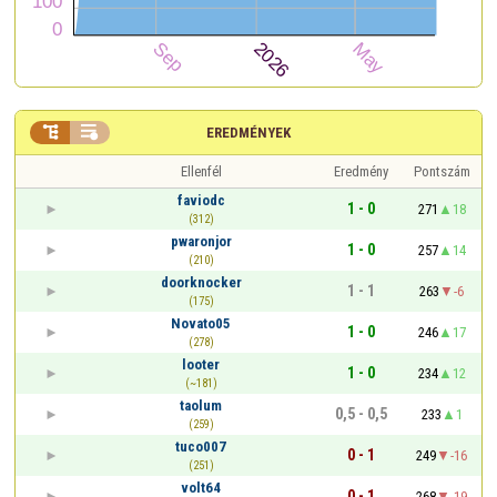


EREDMÉNYEK
Ellenfél
Eredmény
Pontszám
faviodc
1 - 0
271
18
(312)
pwaronjor
1 - 0
257
14
(210)
doorknocker
1 - 1
263
-6
(175)
Novato05
1 - 0
246
17
(278)
looter
1 - 0
234
12
(~181)
taolum
0,5 - 0,5
233
1
(259)
tuco007
0 - 1
249
-16
(251)
volt64
0 - 1
268
-19