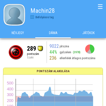
☰
Machin28
Befolyásos tag
NÉVJEGY
DÁMA
JÁTÉKOK
9022
játszma
289
44%
győzelem
(3978)
pontszám
236
Szaki
ellenfelek átlagos pontszáma
PONTSZÁM ALAKULÁSA