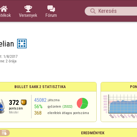




átékok
Versenyek
Fórum
lian
t:
1/8/2017
ine:
2 órája
BULLET SAKK 2 STATISZTIKA
PON
45082
játszma
372
56%
győzelem
(25322)
pontszám
368
Mester
ellenfelek átlagos pontszáma

EREDMÉNYEK