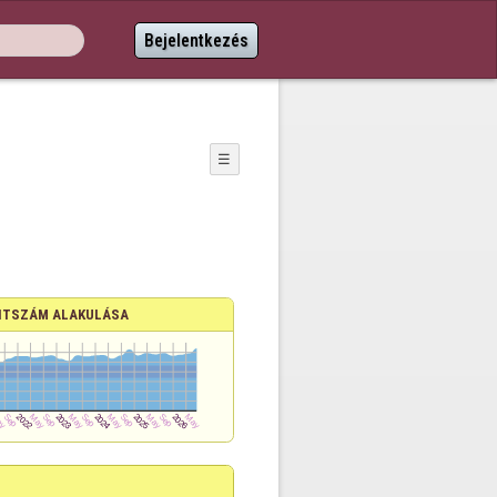
Bejelentkezés
☰
TSZÁM ALAKULÁSA