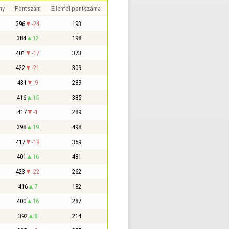
ny
Pontszám
Ellenfél pontszáma
396
-24
193
384
12
198
401
-17
373
422
-21
309
431
-9
289
416
15
385
417
-1
289
398
19
498
417
-19
359
401
16
481
423
-22
262
416
7
182
400
16
287
392
8
214