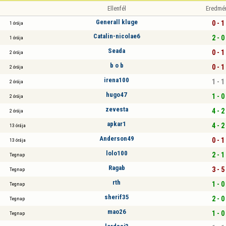
Ellenfél
Eredmé
Generall kluge
0 - 1
1 órája
Catalin-nicolae6
2 - 0
1 órája
Seada
0 - 1
2 órája
b o b
0 - 1
2 órája
irena100
1 - 1
2 órája
hugo47
1 - 0
2 órája
zevesta
4 - 2
2 órája
apkar1
4 - 2
13 órája
Anderson49
0 - 1
13 órája
lolo100
2 - 1
Tegnap
Ragab
3 - 5
Tegnap
rth
1 - 0
Tegnap
sherif35
2 - 0
Tegnap
mao26
1 - 0
Tegnap