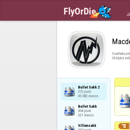
J
Macde
Csatlakozot
Utoljára onl
Bullet Sakk 2

372 pont

45 082 meccs
Bullet Sakk

454 pont

321 meccs
Villámsakk


367 pont
