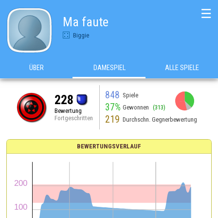
☰
Ma faute
Biggie
ÜBER
DAMESPIEL
ALLE SPIELE
848
Spiele
228
37%
Gewonnen
(313)
Bewertung
219
Fortgeschritten
Durchschn. Gegnerbewertung
BEWERTUNGSVERLAUF