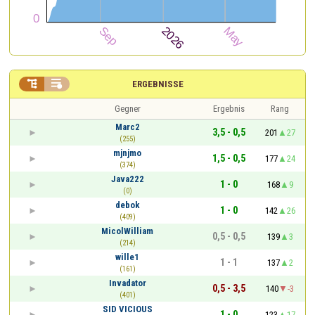


ERGEBNISSE
Gegner
Ergebnis
Rang
Marc2
3,5 - 0,5
201
27
(255)
mjnjmo
1,5 - 0,5
177
24
(374)
Java222
1 - 0
168
9
(0)
debok
1 - 0
142
26
(409)
MicolWilliam
0,5 - 0,5
139
3
(214)
wille1
1 - 1
137
2
(161)
Invadator
0,5 - 3,5
140
-3
(401)
SID VICIOUS
1 - 0
123
17