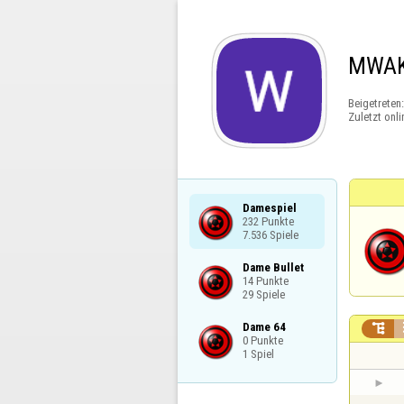
MWA
Beigetreten
Zuletzt onli
Damespiel

232 Punkte

7.536 Spiele
Dame Bullet

14 Punkte

29 Spiele
Dame 64


0 Punkte

1 Spiel