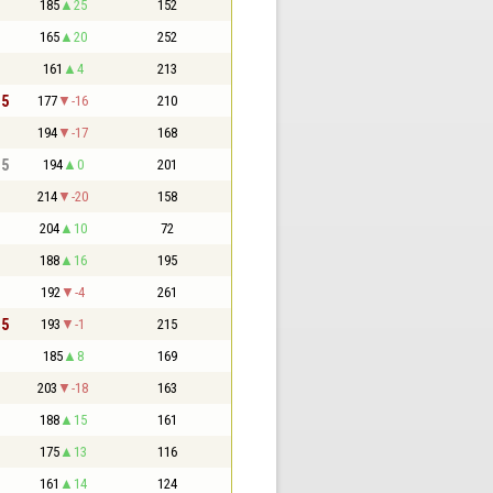
185
25
152
165
20
252
161
4
213
,5
177
-16
210
194
-17
168
,5
194
0
201
214
-20
158
204
10
72
188
16
195
192
-4
261
,5
193
-1
215
185
8
169
203
-18
163
188
15
161
175
13
116
161
14
124