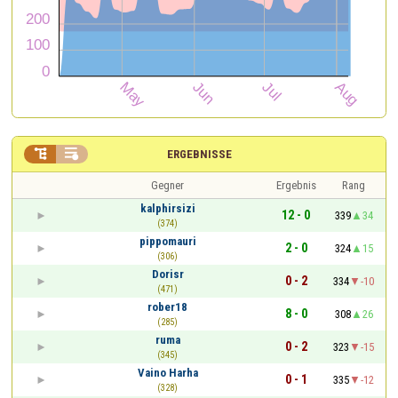


ERGEBNISSE
Gegner
Ergebnis
Rang
kalphirsizi
12 - 0
339
34
(374)
pippomauri
2 - 0
324
15
(306)
Dorisr
0 - 2
334
-10
(471)
rober18
8 - 0
308
26
(285)
ruma
0 - 2
323
-15
(345)
Vaino Harha
0 - 1
335
-12
(328)