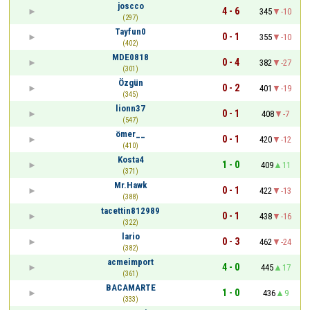
joscco
4 - 6
345
-10
(297)
Tayfun0
0 - 1
355
-10
(402)
MDE0818
0 - 4
382
-27
(301)
Özgün
0 - 2
401
-19
(345)
lionn37
0 - 1
408
-7
(547)
ömer__
0 - 1
420
-12
(410)
Kosta4
1 - 0
409
11
(371)
Mr.Hawk
0 - 1
422
-13
(388)
tacettin812989
0 - 1
438
-16
(322)
lario
0 - 3
462
-24
(382)
acmeimport
4 - 0
445
17
(361)
BACAMARTE
1 - 0
436
9
(333)