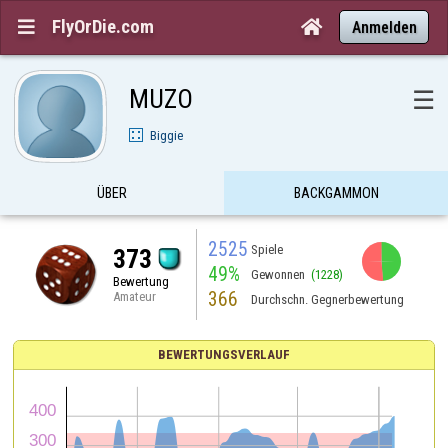
FlyOrDie.com


Anmelden
MUZO
☰
Biggie
ÜBER
BACKGAMMON
2525
Spiele
373
49%
Gewonnen
(1228)
Bewertung
366
Amateur
Durchschn. Gegnerbewertung
BEWERTUNGSVERLAUF