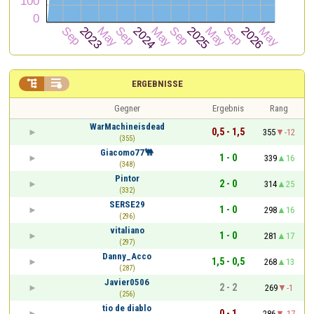


ERGEBNISSE
Gegner
Ergebnis
Rang
WarMachineisdead
0,5 - 1,5
355
-12
(355)
Giacomo77🐫
1 - 0
339
16
(348)
Pintor
2 - 0
314
25
(332)
SERSE29
1 - 0
298
16
(296)
vitaliano
1 - 0
281
17
(297)
Danny_Acco
1,5 - 0,5
268
13
(287)
Javier0506
2 - 2
269
-1
(256)
tio de diablo
0 - 1
286
-17