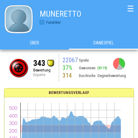
☰
MUNERETTO
Fanatiker
ÜBER
DAMESPIEL
22067
Spiele
343
37%
Gewonnen
(8119)
Bewertung
314
Experte
Durchschn. Gegnerbewertung
BEWERTUNGSVERLAUF