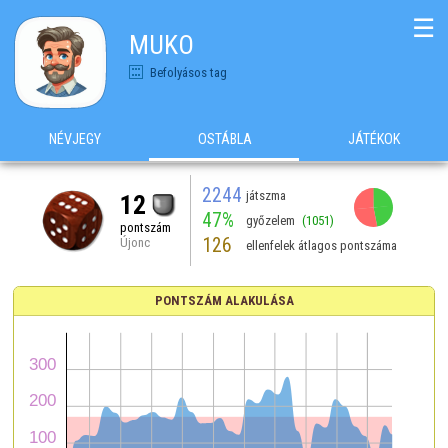
☰
MUKO
Befolyásos tag
NÉVJEGY
OSTÁBLA
JÁTÉKOK
2244
játszma
12
47%
győzelem
(1051)
pontszám
126
Újonc
ellenfelek átlagos pontszáma
PONTSZÁM ALAKULÁSA