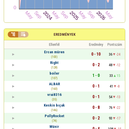


EREDMÉNYEK
Ellenfél
Eredmény
Pontszám
Ercan müren
0 - 10
36
-24
(103)
Right
0 - 2
48
-12
(128)
boiler
1 - 0
33
15
(107)
ALBAR
0 - 1
41
-8
(160)
vrai8316
0 - 1
54
-13
(35)
Keskin bıçak
0 - 8
76
-22
(146)
PollyRocket
0 - 2
93
-17
(74)
Münir
0 - 4
108
-15