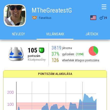
☰
MTheGreatestG

Fanatikus
29
NÉVJEGY
VILLÁMSAKK
JÁTÉKOK
3819
játszma
105
37%
győzelem
(1394)
pontszám
126
Középmezőny
ellenfelek átlagos pontszáma
PONTSZÁM ALAKULÁSA