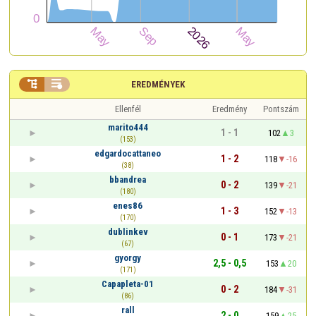


EREDMÉNYEK
Ellenfél
Eredmény
Pontszám
marito444
1 - 1
102
3
(153)
edgardocattaneo
1 - 2
118
-16
(38)
bbandrea
0 - 2
139
-21
(180)
enes86
1 - 3
152
-13
(170)
dublinkev
0 - 1
173
-21
(67)
gyorgy
2,5 - 0,5
153
20
(171)
Capapleta-01
0 - 2
184
-31
(86)
rall
2 - 0
159
25