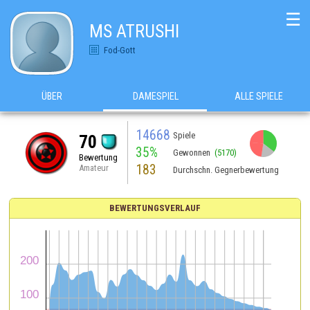
☰
MS ATRUSHI
Fod-Gott
ÜBER
DAMESPIEL
ALLE SPIELE
14668
Spiele
70
35%
Gewonnen
(5170)
Bewertung
183
Amateur
Durchschn. Gegnerbewertung
BEWERTUNGSVERLAUF