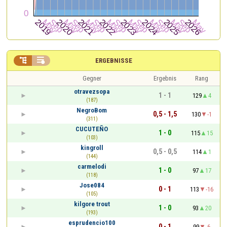


ERGEBNISSE
Gegner
Ergebnis
Rang
otravezsopa
1 - 1
129
4
(187)
NegroBom
0,5 - 1,5
130
-1
(311)
CUCUTEÑO
1 - 0
115
15
(103)
kingroll
0,5 - 0,5
114
1
(144)
carmelodi
1 - 0
97
17
(118)
Jose084
0 - 1
113
-16
(105)
kilgore trout
1 - 0
93
20
(193)
esprudencio100
0 - 1
99
-6