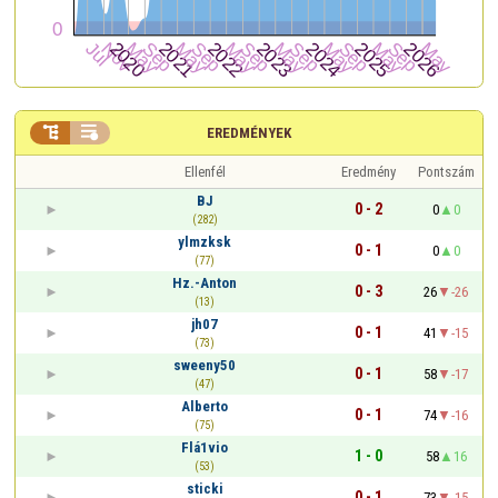


EREDMÉNYEK
Ellenfél
Eredmény
Pontszám
BJ
0 - 2
0
0
(282)
ylmzksk
0 - 1
0
0
(77)
Hz.-Anton
0 - 3
26
-26
(13)
jh07
0 - 1
41
-15
(73)
sweeny50
0 - 1
58
-17
(47)
Alberto
0 - 1
74
-16
(75)
Flá1vio
1 - 0
58
16
(53)
sticki
0 - 1
73
-15