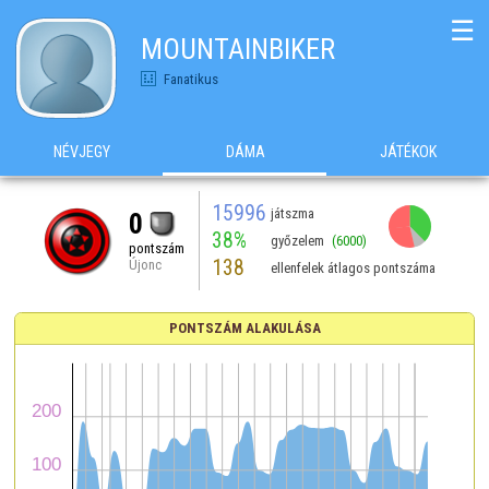
☰
MOUNTAINBIKER
Fanatikus
NÉVJEGY
DÁMA
JÁTÉKOK
15996
játszma
0
38%
győzelem
(6000)
pontszám
138
Újonc
ellenfelek átlagos pontszáma
PONTSZÁM ALAKULÁSA