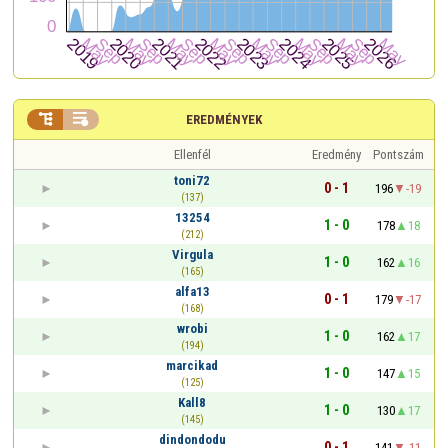


EREDMÉNYEK
Ellenfél
Eredmény
Pontszám
toni72
0 - 1
196
-19
(137)
13254
1 - 0
178
18
(212)
Virgula
1 - 0
162
16
(165)
alfa13
0 - 1
179
-17
(168)
wrobi
1 - 0
162
17
(194)
marcikad
1 - 0
147
15
(125)
Kall8
1 - 0
130
17
(145)
dindondodu
0 - 1
141
-11