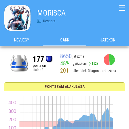
☰
MORISCA
Despota
NÉVJEGY
SAKK
JÁTÉKOK
8650
játszma
177
48%
győzelem
(4152)
pontszám
201
Haladó
ellenfelek átlagos pontszáma
PONTSZÁM ALAKULÁSA