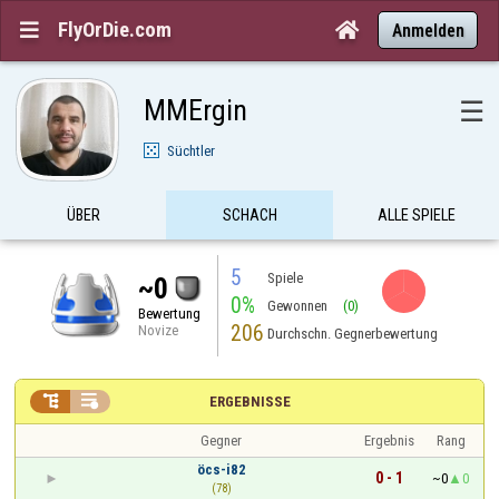
FlyOrDie.com


Anmelden
MMErgin
☰
Süchtler
ÜBER
SCHACH
ALLE SPIELE
5
Spiele
~0
0%
Gewonnen
(0)
Bewertung
206
Novize
Durchschn. Gegnerbewertung


ERGEBNISSE
Gegner
Ergebnis
Rang
öcs-i82
0 - 1
~0
0
(78)