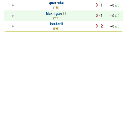
querruhe
0 - 1
~0
0
(150)
Makingtoshh
0 - 1
~0
0
(202)
kerderli
0 - 2
~0
0
(395)