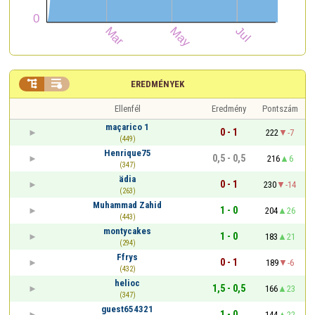


EREDMÉNYEK
Ellenfél
Eredmény
Pontszám
maçarico 1
0 - 1
222
-7
(449)
Henrique75
0,5 - 0,5
216
6
(347)
ädia
0 - 1
230
-14
(263)
Muhammad Zahid
1 - 0
204
26
(443)
montycakes
1 - 0
183
21
(294)
Ffrys
0 - 1
189
-6
(432)
helioc
1,5 - 0,5
166
23
(347)
guest654321
1 - 0
144
22