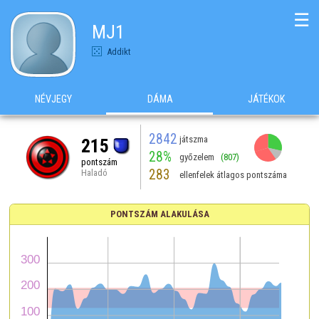
☰
MJ1
Addikt
NÉVJEGY
DÁMA
JÁTÉKOK
2842
játszma
215
28%
győzelem
(807)
pontszám
283
Haladó
ellenfelek átlagos pontszáma
PONTSZÁM ALAKULÁSA