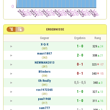


ERGEBNISSE
Gegner
Ergebnis
Rang
X-Q-X
1 - 0
329
24
(507)
mauri1807
2 - 0
308
21
(262)
NEWMAN2013
0 - 1
325
-17
(297)
Blinders
0 - 1
340
-15
(354)
Oh Really
0,5 - 0,5
340
0
(341)
ros1972365
1 - 0
327
13
(251)
paul1968
1 - 0
311
16
(317)
sam777
1 - 1
309
2