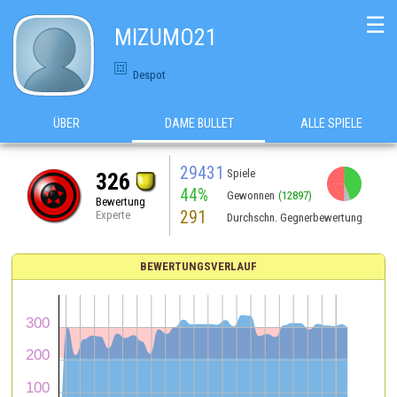
☰
MIZUMO21
Despot
ÜBER
DAME BULLET
ALLE SPIELE
29431
Spiele
326
44%
Gewonnen
(12897)
Bewertung
291
Experte
Durchschn. Gegnerbewertung
BEWERTUNGSVERLAUF