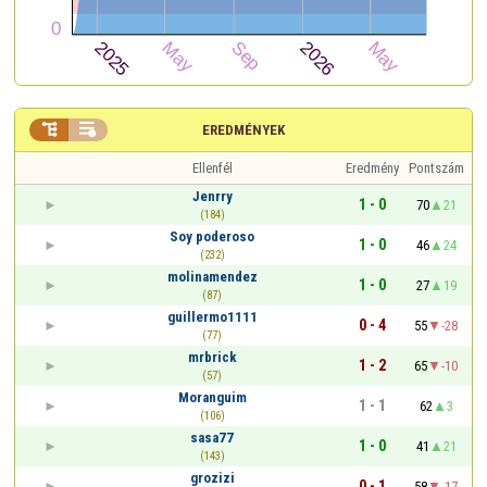


EREDMÉNYEK
Ellenfél
Eredmény
Pontszám
Jenrry
1 - 0
70
21
(184)
Soy poderoso
1 - 0
46
24
(232)
molinamendez
1 - 0
27
19
(87)
guillermo1111
0 - 4
55
-28
(77)
mrbrick
1 - 2
65
-10
(57)
Moranguim
1 - 1
62
3
(106)
sasa77
1 - 0
41
21
(143)
grozizi
0 - 1
58
-17