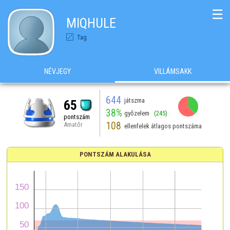
☰
MIQHULE
Tag
NÉVJEGY
VILLÁMSAKK
644
játszma
65
38%
győzelem
(245)
pontszám
108
Amatőr
ellenfelek átlagos pontszáma
PONTSZÁM ALAKULÁSA