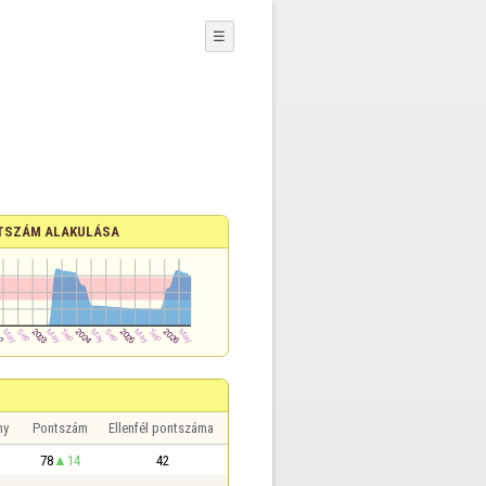
☰
TSZÁM ALAKULÁSA
ny
Pontszám
Ellenfél pontszáma
78
14
42