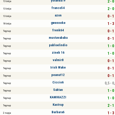
yolanda19
2 - 0
13 órája
franco54
2 - 0
13 órája
azon
0 - 1
13 órája
gwenneke
1 - 3
18 órája
frenk64
0 - 1
Tegnap
mustavababa
0 - 1
Tegnap
pabloelindio
1 - 0
Tegnap
zineb 16
1 - 0
Tegnap
valmir8
0 - 1
Tegnap
Irish Wake
0 - 1
Tegnap
peanut12
0 - 1
Tegnap
Ciccio6
0,5 - 0
Tegnap
Saktan
1 - 0
Tegnap
KAMIKAZZI
1 - 0
Tegnap
Kastrup
2 - 1
Tegnap
Barbara6
1 - 3
2 napja