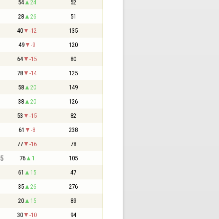
54
24
52
28
26
51
40
-12
135
49
-9
120
64
-15
80
78
-14
125
58
20
149
38
20
126
53
-15
82
61
-8
238
77
-16
78
,5
76
1
105
61
15
47
35
26
276
20
15
89
30
-10
94