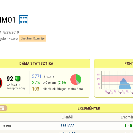
IMO1
t:
8/29/2019
jelentkezve
Checkers Room 2
DÁMA STATISZTIKA
PON
5771
játszma
92
37%
győzelem
(2130)
pontszám
103
Középmezőny
ellenfelek átlagos pontszáma

EREDMÉNYEK
Ellenfél
Eredmé
sasi777
1 - 0
0 órája