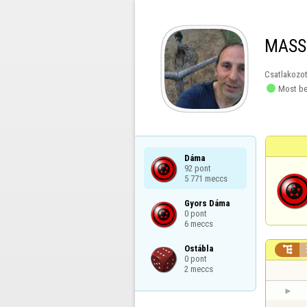
MASS
Csatlakozot

Most be
Dáma

92 pont

5 771 meccs
Gyors Dáma

0 pont

6 meccs
Ostábla


0 pont

2 meccs