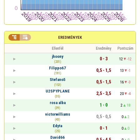


EREDMÉNYEK
Ellenfél
Eredmény
Pontszám
jhoony
0 - 3
12
-12
(201)
Filippo67
0,5 - 1,5
13
-1
(191)
Stefano5
0,5 - 1,5
16
-3
(153)
U2SPYPLANE
2,5 - 3,5
20
-4
(35)
rosa alba
1 - 0
2
18
(39)
victorwilliams
0,5 - 0,5
0
2
(43)
Edyta
0 - 1
0
0
(25)
David66
0,5 - 4,5
0
0