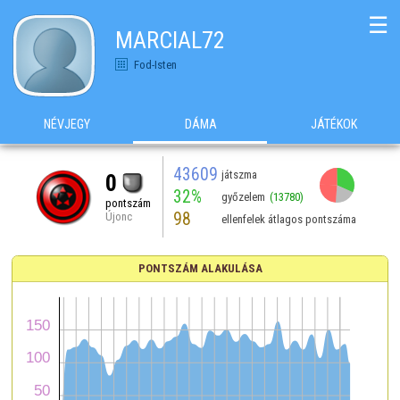
☰
MARCIAL72
Fod-Isten
NÉVJEGY
DÁMA
JÁTÉKOK
43609
játszma
0
32%
győzelem
(13780)
pontszám
98
Újonc
ellenfelek átlagos pontszáma
PONTSZÁM ALAKULÁSA