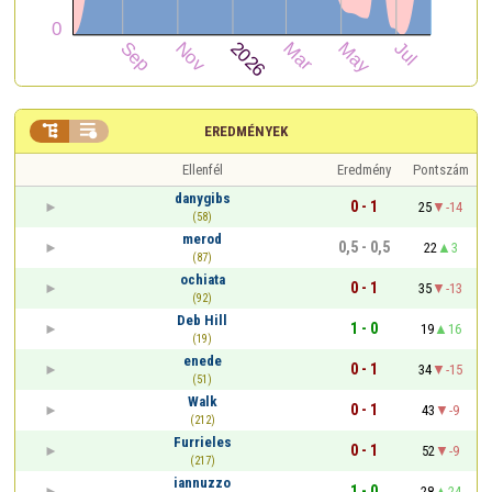


EREDMÉNYEK
Ellenfél
Eredmény
Pontszám
danygibs
0 - 1
25
-14
(58)
merod
0,5 - 0,5
22
3
(87)
ochiata
0 - 1
35
-13
(92)
Deb Hill
1 - 0
19
16
(19)
enede
0 - 1
34
-15
(51)
Walk
0 - 1
43
-9
(212)
Furrieles
0 - 1
52
-9
(217)
iannuzzo
1 - 0
28
24