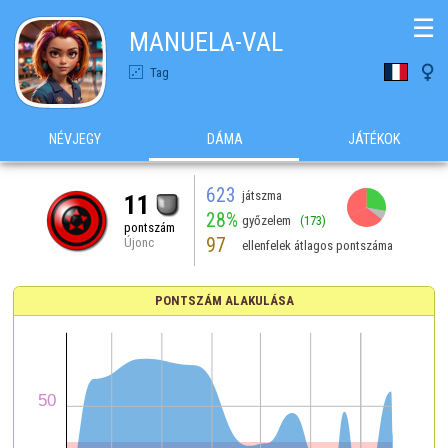
☰
MANUELA-VAL

Tag
NÉVJEGY
DÁMA
JÁTÉKOK
623
játszma
11
28%
győzelem
(173)
pontszám
97
Újonc
ellenfelek átlagos pontszáma
PONTSZÁM ALAKULÁSA