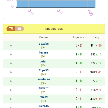


ERGEBNISSE
Gegner
Ergebnis
Rang
zezaku
0 - 2
411
-20
(464)
luanru
1 - 0
396
15
(369)
getarr
1 - 0
377
19
(454)
Topx53
0 - 1
390
-13
(448)
nandolee
1 - 0
377
13
(306)
Davuttt
0 - 1
386
-9
(559)
rama9
0 - 1
405
-19
(338)
Jairo15
1 - 0
397
8