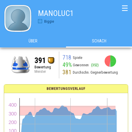
☰
MANOLUC1
Biggie
ÜBER
SCHACH
718
Spiele
391
49%
Gewonnen
(352)
Bewertung
381
Meister
Durchschn. Gegnerbewertung
BEWERTUNGSVERLAUF