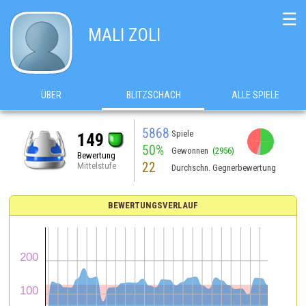
☰
MALI ZOLI
ÜBER
BLITZSCHACH
ALLE SPIELE
5868
Spiele
149
50%
Gewonnen
(2956)
Bewertung
22
Mittelstufe
Durchschn. Gegnerbewertung
BEWERTUNGSVERLAUF