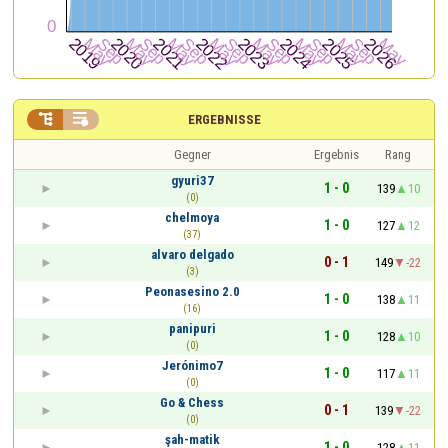


ERGEBNISSE
Gegner
Ergebnis
Rang
gyuri37
1 - 0
139
10
(0)
chelmoya
1 - 0
127
12
(37)
alvaro delgado
0 - 1
149
-22
(3)
Peonasesino 2.0
1 - 0
138
11
(16)
panipuri
1 - 0
128
10
(0)
Jerónimo7
1 - 0
117
11
(0)
Go & Chess
0 - 1
139
-22
(0)
şah-matik
1 - 0
128
11