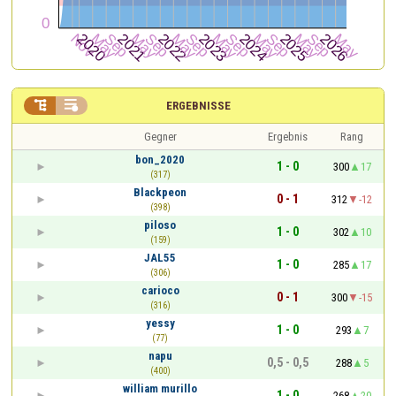


ERGEBNISSE
Gegner
Ergebnis
Rang
bon_2020
1 - 0
300
17
(317)
Blackpeon
0 - 1
312
-12
(398)
piloso
1 - 0
302
10
(159)
JAL55
1 - 0
285
17
(306)
carioco
0 - 1
300
-15
(316)
yessy
1 - 0
293
7
(77)
napu
0,5 - 0,5
288
5
(400)
william murillo
1 - 0
268
20