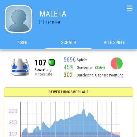
☰
MALETA
Fanatiker
ÜBER
SCHACH
ALLE SPIELE
5696
Spiele
107
45%
Gewonnen
(2564)
Bewertung
302
Mittelstufe
Durchschn. Gegnerbewertung
BEWERTUNGSVERLAUF